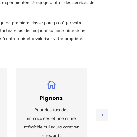
 expérimentée s’engage à offrir des services de
ge de première classe pour protéger votre
tactez-nous dès aujourd’hui pour obtenir un
 entretenir et à valoriser votre propriété.


Pignons
Murs & M
Pour des façades
Pour des espaces
immaculées et une allure
resplendissants q
rafraîchie qui saura captiver
la fraîcheur et 
le regard !