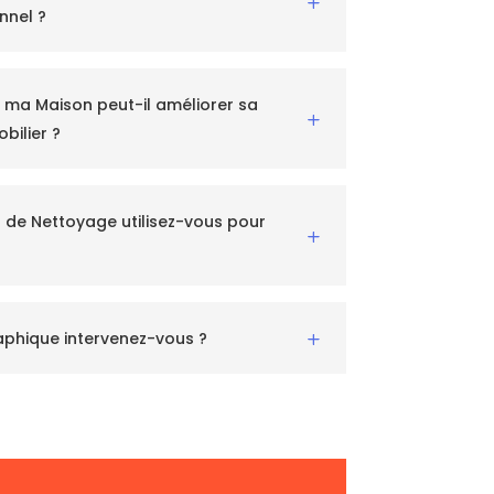
L
nnel ?
e ma Maison peut-il améliorer sa
L
bilier ?
de Nettoyage utilisez-vous pour
L
aphique intervenez-vous ?
L