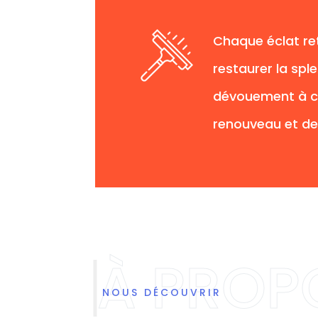
Chaque éclat re
restaurer la sple
dévouement à cr
renouveau et de
NOUS DÉCOUVRIR