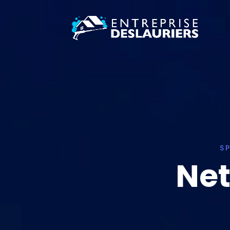
S
Net