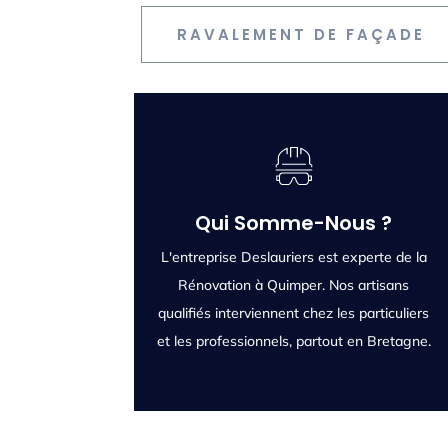
RAVALEMENT DE FAÇADE
Qui Sommes-Nous ?
Qui Somme-Nous ?
L'entreprise Deslauriers est experte de la
L'entreprise Deslauriers est experte de la
Rénovation à Quimper. Nos artisans
Rénovation à Quimper. Nos artisans
qualifiés interviennent chez les particuliers
qualifiés interviennent chez les particuliers
et les professionnels, partout en Bretagne.
et les professionnels, partout en Bretagne.