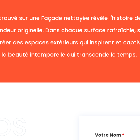
trouvé sur une Façade nettoyée révèle l'histoire
ndeur originelle. Dans chaque surface rafraîchie, s
éer des espaces extérieurs qui inspirent et capti
 la beauté intemporelle qui transcende le temps.
Votre Nom
*