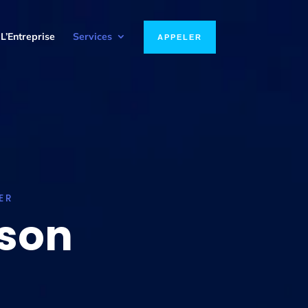
L’Entreprise
Services
APPELER
ER
ison