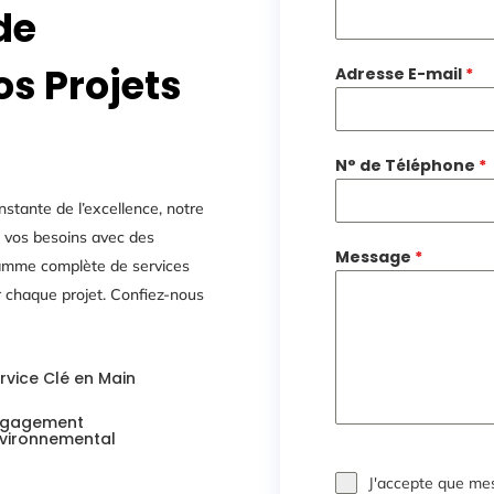
de
s Projets
Adresse E-mail
*
N° de Téléphone
*
stante de l’excellence, notre
à vos besoins avec des
Message
*
amme complète de services
r chaque projet. Confiez-nous
rvice Clé en Main
ngagement
vironnemental
J'accepte que mes